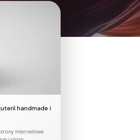
żuterii handmade i
 strony internetowe
sm i stron