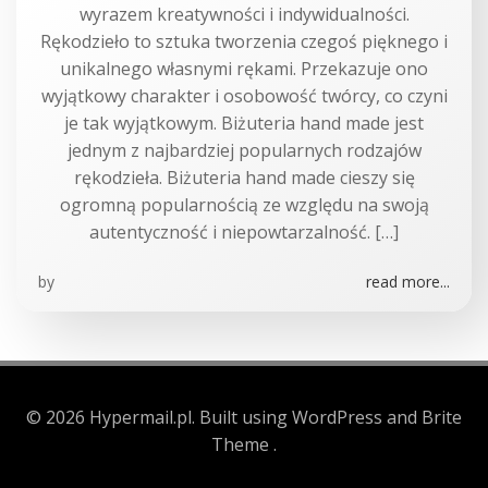
wyrazem kreatywności i indywidualności.
Rękodzieło to sztuka tworzenia czegoś pięknego i
unikalnego własnymi rękami. Przekazuje ono
wyjątkowy charakter i osobowość twórcy, co czyni
je tak wyjątkowym. Biżuteria hand made jest
jednym z najbardziej popularnych rodzajów
rękodzieła. Biżuteria hand made cieszy się
ogromną popularnością ze względu na swoją
autentyczność i niepowtarzalność. […]
by
read more...
© 2026 Hypermail.pl. Built using WordPress and Brite
Theme .