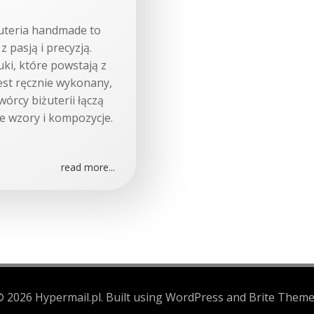
żuteria handmade to
 pasją i precyzją.
uki, które powstają z
est ręcznie wykonany,
órcy biżuterii łączą
ne wzory i kompozycje.
read more...
 2026 Hypermail.pl. Built using WordPress and Brite Theme