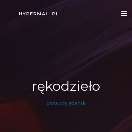
Skip
to
HYPERMAIL.PL
content
rękodzieło
okna pcv gdańsk