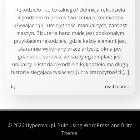
Rękodzieło - co to takiego? Definicja rękodzieła
Rękodzieło to proces tworzenia przedmiotów
używając rąk i umiejętności manualnych, zamiast
maszyn. Biżuteria hand made jest doskonałym
przykładem rękodzieła, gdzie każdy element jest
starannie wykonany przez artystę, okna pcv
gdańsk co sprawia, że każdy egzemplarz jest
unikalny. Historia rękodzieła Rękodzieło ma długą
historię sięgającą tysiącleci. Już w starożytności […]
by
read more...
© 2026 Hypermail.pl. Built using WordPress and Brite
Theme .