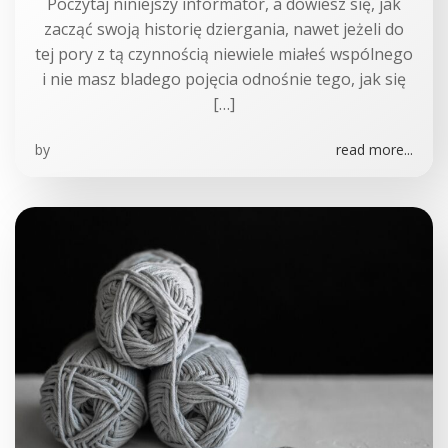
Poczytaj niniejszy informator, a dowiesz się, jak
zacząć swoją historię dziergania, nawet jeżeli do
tej pory z tą czynnością niewiele miałeś wspólnego
i nie masz bladego pojęcia odnośnie tego, jak się
[…]
by
read more...